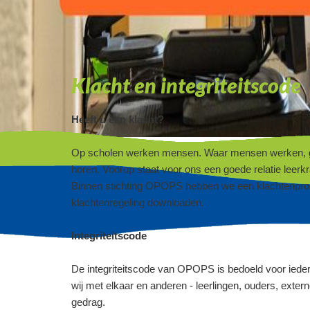
Klacht en integriteitscode
Heeft u een klacht?
Op scholen werken mensen. Waar mensen werken, gaan
horen. Voorop staat voor ons een goede relatie leerk
Binnen stichting OPOPS hebben we een klachtenproc
klachtenregeling downloaden.
Integriteitscode
De integriteitscode van OPOPS is bedoeld voor ied
wij met elkaar en anderen - leerlingen, ouders, exter
gedrag.