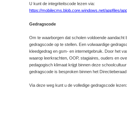
U kunt de integriteitscode lezen via:
https://mobilecms.blob.core.windows.net/appfiles/a
Gedragscode
Om te waarborgen dat scholen voldoende aandacht b
gedragscode op te stellen. Een volwaardige gedrags
kleedgedrag en gsm- en internetgebruik. Door het vas
waarop leerkrachten, OOP, stagiaires, ouders en ov
pedagogisch klimaat krijgt binnen deze schoolcultuur
gedragscode is besproken binnen het Directiebera
Via deze weg kunt u de volledige gedragscode lezen