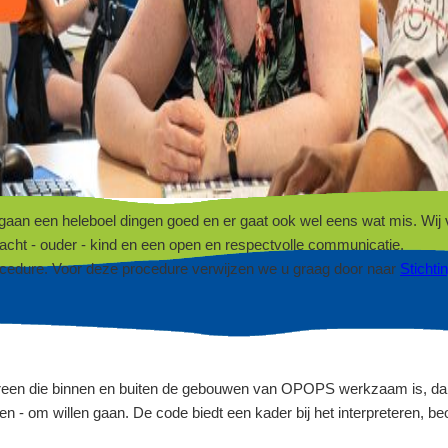
 een heleboel dingen goed en er gaat ook wel eens wat mis. Wij vind
racht - ouder - kind en een open en respectvolle communicatie.
edure. Voor deze procedure verwijzen we u graag door naar
Sticht
ereen die binnen en buiten de gebouwen van OPOPS werkzaam is, da
nen - om willen gaan. De code biedt een kader bij het interpreteren, 