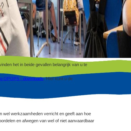
en het in beide gevallen belangrijk van u te
ing OPOPS - downloads
. Hier kunt u de
n wel werkzaamheden verricht en geeft aan hoe
beoordelen en afwegen van wel of niet aanvaardbaar