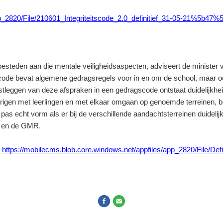
pp_2820/File/210601_Integriteitscode_2.0_definitief_31-05-21%5b47%5
esteden aan die mentale veiligheidsaspecten, adviseert de ministe
code bevat algemene gedragsregels voor in en om de school, maar ook
tleggen van deze afspraken in een gedragscode ontstaat duidelijkheid
erigen met leerlingen en met elkaar omgaan op genoemde terreinen, 
 pas echt vorm als er bij de verschillende aandachtsterreinen duide
ad en de GMR.
:
https://mobilecms.blob.core.windows.net/appfiles/app_2820/File/