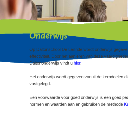
Onderwijs
Op Daltonschool De Leilinde wordt onderwijs gegeven 
effectiviteit. Door het aanleren van deze vaardighed
Daltononderwijs vindt u
hier
.
Het onderwijs wordt gegeven vanuit de kerndoelen di
vastgelegd.
Een voorwaarde voor goed onderwijs is een goed ped
normen en waarden aan en gebruiken de methode
Ka