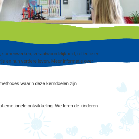
, samenwerken, verantwoordelijkheid, reflectie en
ijs en hun verdere leven. Meer informatie over
 methodes waarin deze kerndoelen zijn
l-emotionele ontwikkeling. We leren de kinderen