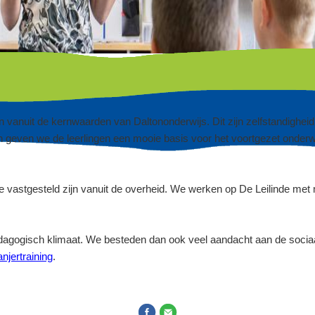
vanuit de kernwaarden van Daltononderwijs. Dit zijn zelfstandigheid
en geven we de leerlingen een mooie basis voor het voortgezet onderw
e vastgesteld zijn vanuit de overheid. We werken op De Leilinde met
agogisch klimaat. We besteden dan ook veel aandacht aan de sociaa
njertraining
.