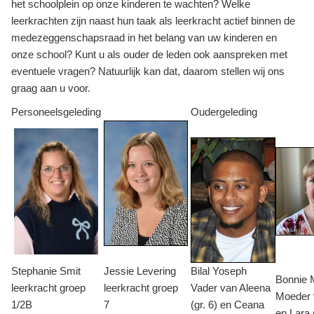
het schoolplein op onze kinderen te wachten? Welke
leerkrachten zijn naast hun taak als leerkracht actief binnen de
medezeggenschapsraad in het belang van uw kinderen en
onze school? Kunt u als ouder de leden ook aanspreken met
eventuele vragen? Natuurlijk kan dat, daarom stellen wij ons
graag aan u voor.
Personeelsgeleding
Oudergeleding
Stephanie Smit
Jessie Levering
Bilal Yoseph
Bonnie 
leerkracht groep
leerkracht groep
Vader van Aleena
Moeder 
1/2B
7
(gr. 6) en Ceana
en Lara 